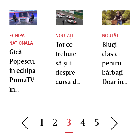
ECHIPA
NOUTĂȚI
NOUTĂȚI
NATIONALA
Tot ce
Blugi
Gică
trebuie
clasici
Popescu,
să ştii
pentru
în echipa
despre
bărbaţi -
PrimaTV
cursa de
Doar în
în
la Le
culoarea
calitate
Mans din
albastră?
de
2022
expert!
1
2
3
4
5
Va
analiza