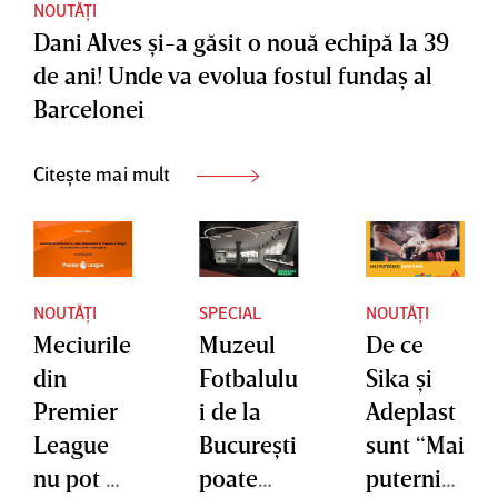
NOUTĂȚI
Dani Alves şi-a găsit o nouă echipă la 39
de ani! Unde va evolua fostul fundaş al
Barcelonei
Citește mai mult
NOUTĂȚI
SPECIAL
NOUTĂȚI
Meciurile
Muzeul
De ce
din
Fotbalulu
Sika şi
Premier
i de la
Adeplast
League
Bucureşti
sunt “Mai
nu pot fi
poate
puternice