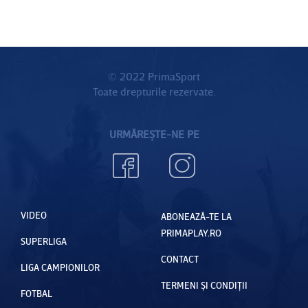
meciurile
naţionale
i în
următorii
© 2022 PrimaSport
Toate drepturile rezervate.
patru ani.
România
-
URMĂREȘTE-NE PE
Muntene
gru e
LIVE pe
VIDEO
PrimaTV,
ABONEAZĂ-TE LA
PRIMAPLAY.RO
marţi, de
SUPERLIGA
la 21:45
CONTACT
LIGA CAMPIONILOR
TERMENI ȘI CONDIȚII
FOTBAL