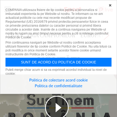
×
COMPANIA utilizeaza fisiere de tip cookie pentru a personaliza si
imbunatati experienta ta pe Website-ul nostru. Te informam ca ne-am
actualizat politicile cu cele mai recente modificari propuse de
Regulamentul (UE) 2016/679 privind protectia persoanelor fizice in ceea
ce priveste prelucrarea datelor cu caracter personal si privind libera
circulatie a acestor date. Inainte de a continua navigarea pe Website-ul
nostru te rugam sa aloci timpul necesar pentru a citi si intelege continutul
LIGA 1
LIGA CAMPIONILOR
EUROPA LEAG
Politicii de Cookie.
Prin continuarea navigarii pe Website-ul nostru confirmi acceptarea
utilizarii fisierelor de tip cookie conform Politicii de Cookie. Nu uita totusi ca
poti modifica in orice moment setarile acestor fisiere cookie urmand
instructiunile din Politica de Cookie.
NOUTĂȚI
NOUTĂȚI
SUNT DE ACORD CU POLITICA DE COOKIE
Puteti merge chiar acum si sa va exprimati acordul individual la nivel de
cookie:
Politica de colectare acord cookie
Politica de confidentialitate