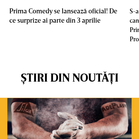
Prima Comedy se lansează oficial! De
S-a
ce surprize ai parte din 3 aprilie
can
Pri
Pro
ȘTIRI DIN NOUTĂȚI