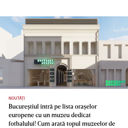
văzute în
aduce
împreun
acest
milioane
ă”?
weekend
de euro
de către
la buget.
abonatii
Câţi bani
reţelelor
fac
Orange şi
celelalte
NextGen
ţări care
au
dezvoltat
turismul
sportiv
NOUTĂȚI
Bucureştiul intră pe lista oraşelor
europene cu un muzeu dedicat
fotbalului! Cum arată topul muzeelor de