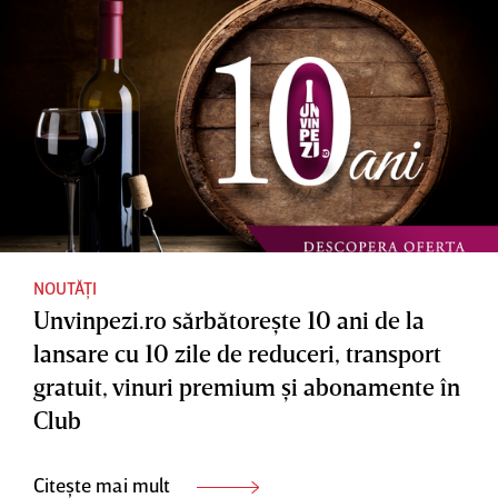
nou
magazin
online -
fă
cunoştinţ
ă cu
Sportano
.ro!
NOUTĂȚI
Unvinpezi.ro sărbătoreşte 10 ani de la
lansare cu 10 zile de reduceri, transport
gratuit, vinuri premium şi abonamente în
Club
Citește mai mult