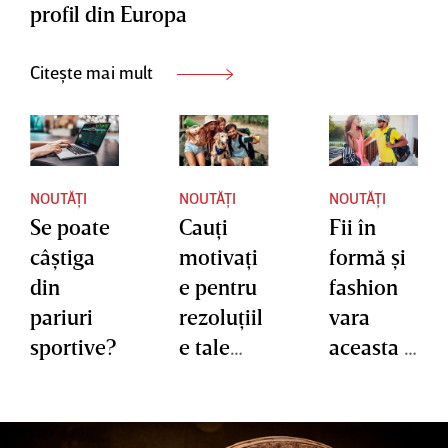
profil din Europa
Citește mai mult
NOUTĂȚI
NOUTĂȚI
NOUTĂȚI
Se poate
Cauţi
Fii în
câştiga
motivaţi
formă şi
din
e pentru
fashion
pariuri
rezoluţiil
vara
sportive?
e tale
aceasta –
sportive?
iată cele
S-a
mai hot
lansat un
ţinute!