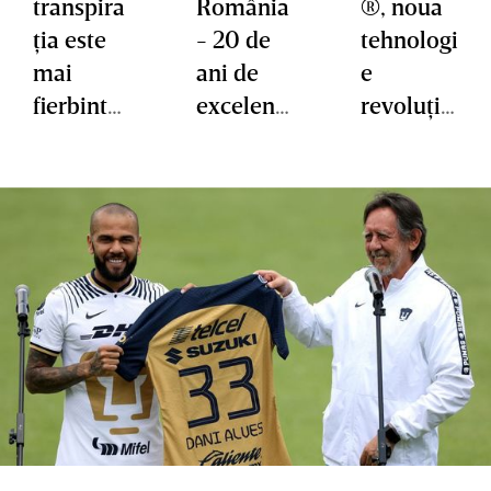
transpira
România
®, noua
ţia este
- 20 de
tehnologi
mai
ani de
e
fierbinte
excelenţ
revoluţio
şi mai
ă pe
nară Sika
intensă
piaţa din
dezvoltat
la
România
ă cu grijă
sportivi
pentru
sănătate